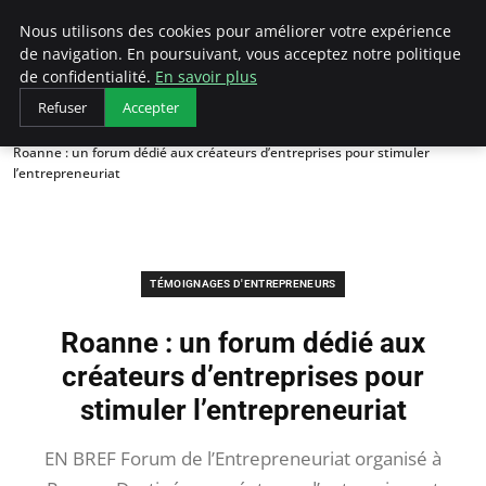
LECFCM
Nous utilisons des cookies pour améliorer votre expérience
de navigation. En poursuivant, vous acceptez notre politique
de confidentialité.
En savoir plus
Refuser
Accepter
Accueil
Témoignages d'entrepreneurs
Roanne : un forum dédié aux créateurs d’entreprises pour stimuler
l’entrepreneuriat
TÉMOIGNAGES D'ENTREPRENEURS
Roanne : un forum dédié aux
créateurs d’entreprises pour
stimuler l’entrepreneuriat
EN BREF Forum de l’Entrepreneuriat organisé à