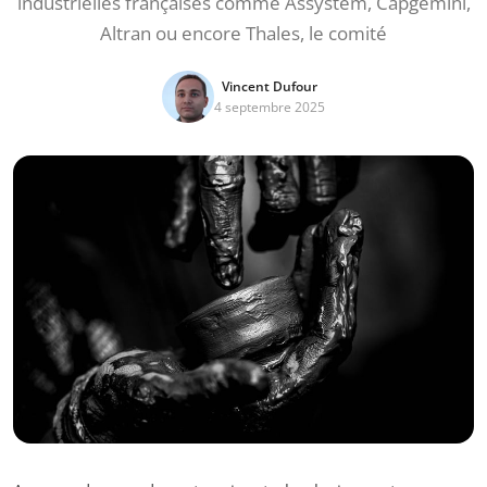
industrielles françaises comme Assystem, Capgemini,
Altran ou encore Thales, le comité
Vincent Dufour
4 septembre 2025