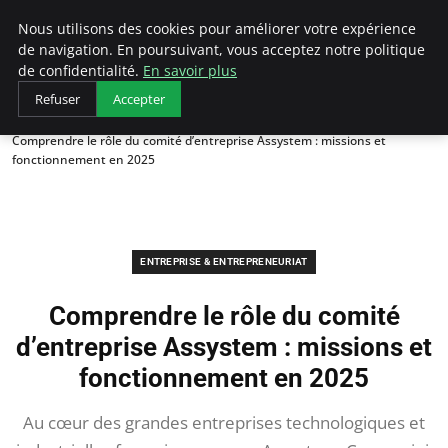
LECFCM
Nous utilisons des cookies pour améliorer votre expérience
de navigation. En poursuivant, vous acceptez notre politique
de confidentialité.
En savoir plus
Refuser
Accepter
Accueil
Entreprise & Entrepreneuriat
Comprendre le rôle du comité d’entreprise Assystem : missions et
fonctionnement en 2025
ENTREPRISE & ENTREPRENEURIAT
Comprendre le rôle du comité
d’entreprise Assystem : missions et
fonctionnement en 2025
Au cœur des grandes entreprises technologiques et