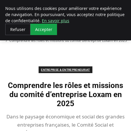
LECFCM
Nous utilisons des cookies pour améliorer votre expérience
de navigation. En poursuivant, vous acceptez notre politique
de confidentialité.
En savoir plus
Refuser
Accepter
Accueil
Entreprise & Entrepreneuriat
Comprendre les rôles et missions du comité d’entreprise Loxam en 2025
ENTREPRISE & ENTREPRENEURIAT
Comprendre les rôles et missions
du comité d’entreprise Loxam en
2025
Dans le paysage économique et social des grandes
entreprises françaises, le Comité Social et