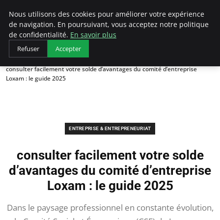
LECFCM
Nous utilisons des cookies pour améliorer votre expérience
de navigation. En poursuivant, vous acceptez notre politique
de confidentialité.
En savoir plus
Refuser
Accepter
Accueil
Entreprise & Entrepreneuriat
consulter facilement votre solde d’avantages du comité d’entreprise
Loxam : le guide 2025
ENTREPRISE & ENTREPRENEURIAT
consulter facilement votre solde
d’avantages du comité d’entreprise
Loxam : le guide 2025
Dans le paysage professionnel en constante évolution,