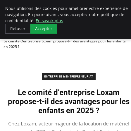
LECFCM
Nous utilisons des cookies pour améliorer votre expérience de
navigation. En poursuivant, vous acceptez notre politique de
confidentialité.
En savoir plus
Refuser
Accepter
Accueil
Entreprise & Entrepreneuriat
Le comité d’entreprise Loxam propose-t-il des avantages pour les enfants
en 2025 ?
ENTREPRISE & ENTREPRENEURIAT
Le comité d’entreprise Loxam
propose-t-il des avantages pour les
enfants en 2025 ?
Chez Loxam, acteur majeur de la location de matériel