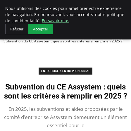
LECFCM
Nous utilisons des cookies pour améliorer votre expérience
de navigation. En poursuivant, vous acceptez notre politique
de confidentialité.
En savoir plus
Refuser
Accepter
Accueil
Entreprise & Entrepreneuriat
Subvention du CE Assystem : quels sont les critères à remplir en 2025 ?
ENTREPRISE & ENTREPRENEURIAT
Subvention du CE Assystem : quels
sont les critères à remplir en 2025 ?
En 2025, les subventions et aides proposées par le
comité d’entreprise Assystem demeurent un élément
essentiel pour le