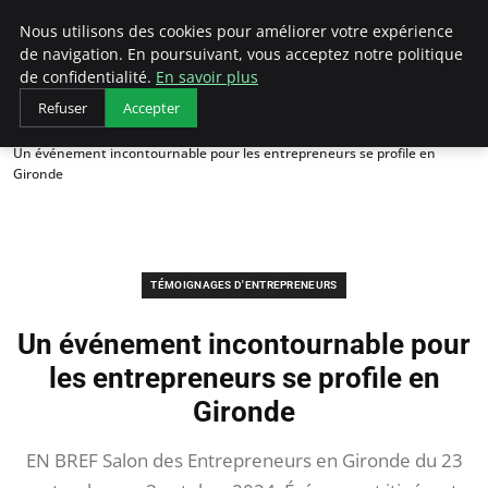
LECFCM
Nous utilisons des cookies pour améliorer votre expérience
de navigation. En poursuivant, vous acceptez notre politique
de confidentialité.
En savoir plus
Refuser
Accepter
Accueil
Témoignages d'entrepreneurs
Un événement incontournable pour les entrepreneurs se profile en
Gironde
TÉMOIGNAGES D'ENTREPRENEURS
Un événement incontournable pour
les entrepreneurs se profile en
Gironde
EN BREF Salon des Entrepreneurs en Gironde du 23