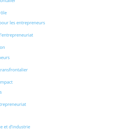
ontalier
rôle
 pour les entrepreneurs
’entrepreneuriat
ion
neurs
transfrontalier
 impact
s
ntrepreneuriat
 et d’industrie