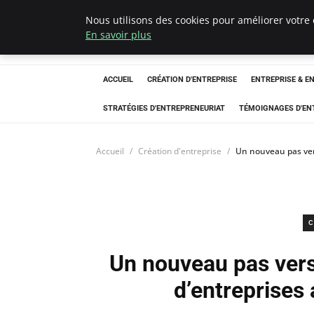
Nous utilisons des cookies pour améliorer votre 
LECFCM
En savoir plus
ACCUEIL
CRÉATION D'ENTREPRISE
ENTREPRISE & E
STRATÉGIES D'ENTREPRENEURIAT
TÉMOIGNAGES D'EN
Accueil
Création d'entreprise
Un nouveau pas vers 
C
Un nouveau pas vers l
d’entreprises 