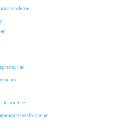
euriat moderne
s
ier
repreneuriat
preneurs
s disponibles
eneuriat transfrontalier