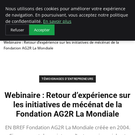
LECFCM
Nous utilisons des cookies pour améliorer votre expérience
de navigation. En poursuivant, vous acceptez notre politique
de confidentialité.
En savoir plus
Refuser
Accepter
Accueil
Témoignages d'entrepreneurs
Webinaire : Retour d’expérience sur les initiatives de mécénat de la
Fondation AG2R La Mondiale
TÉMOIGNAGES D'ENTREPRENEURS
Webinaire : Retour d’expérience sur
les initiatives de mécénat de la
Fondation AG2R La Mondiale
EN BREF Fondation AG2R La Mondiale créée en 2004.