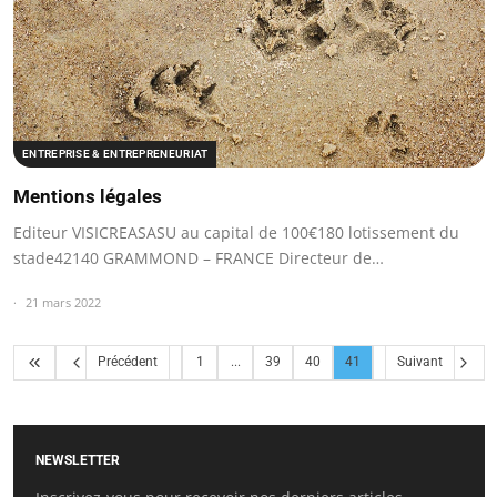
ENTREPRISE & ENTREPRENEURIAT
Mentions légales
Editeur VISICREASASU au capital de 100€180 lotissement du
stade42140 GRAMMOND – FRANCE Directeur de…
21 mars 2022
Précédent
1
...
39
40
41
Suivant
NEWSLETTER