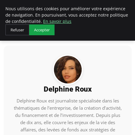
LECFCM
Nous utilisons des cookies pour améliorer votre expérience
de navigation. En poursuivant, vous acceptez notre politique
de confidentialité.
En savoir plus
Refuser
Accepter
Accueil
Delphine Roux
Delphine Roux
Delphine Roux est journaliste spécialisée dans les
thématiques de l’entreprise, de la création d’activité,
du financement et de l’investissement. Depuis plus
de dix ans, elle couvre les enjeux de la vie des
affaires, des levées de fonds aux stratégies de