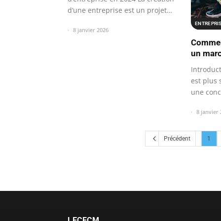
d’une entreprise est un projet…
ENTREPRI
8 janvier 2026
Comment
un marc
Introduc
est plus 
une conc
8 janvier
Précédent
1
LECFCM