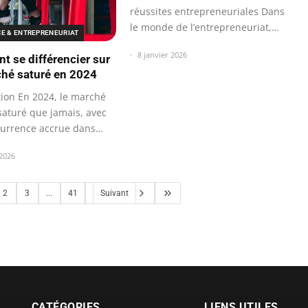
réussites entrepreneuriales Dans
le monde de l’entrepreneuriat,
SE & ENTREPRENEURIAT
de…
8 janvier 2026
 se différencier sur
hé saturé en 2024
tion En 2024, le marché
saturé que jamais, avec
urrence accrue dans…
 2026
2
3
...
41
Suivant
CATÉGORIES
LIENS UTILES