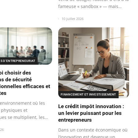
fameuse « sandbox » — mais
son…
10 juillet 2026
ES D'ENTREPRENEURIAT
i choisir des
ns de sécurité
ionnelles efficaces et
tes
FINANCEMENT ET INVESTISSEMENT
environnement où les
Le crédit impôt innovation :
physiques et
un levier puissant pour les
es se multiplient, les
entrepreneurs
ses de…
Dans un contexte économique où
026
l’innovation est devenue un