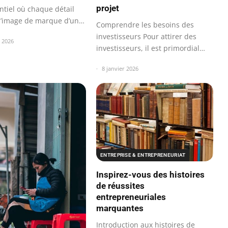
projet
ntiel où chaque détail
l’image de marque d’une
Comprendre les besoins des
se…
investisseurs Pour attirer des
r 2026
investisseurs, il est primordial
de…
8 janvier 2026
ENTREPRISE & ENTREPRENEURIAT
Inspirez-vous des histoires
de réussites
entrepreneuriales
marquantes
Introduction aux histoires de