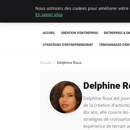
Nous utilisons des cookies pour améliorer votre 
LECFCM
En savoir plus
ACCUEIL
CRÉATION D'ENTREPRISE
ENTREPRISE & E
STRATÉGIES D'ENTREPRENEURIAT
TÉMOIGNAGES D'EN
Accueil
Delphine Roux
Delphine R
Delphine Roux est journ
de la création d’activit
dix ans, elle couvre les
stratégies de croissanc
expérience de terrain a