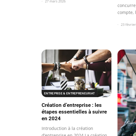
27 mars 2026
concurre
compte, 
entrepri
23 févrie
ENTREPRISE & ENTREPRENEURIAT
Création d’entreprise : les
étapes essentielles à suivre
en 2024
Introduction à la création
d’entreprise en 2024 La création