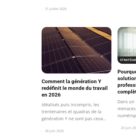
31 juillet 2026
STRATÉGI
Pourquo
solutio
Comment la génération Y
profess
redéfinit le monde du travail
complè
en 2026
Dans un 
Idéalisés puis incompris, les
menaces 
trentenaires et quadras de la
numériqu
génération Y ne sont pas ceux
entrepri
qu’on…
20 juin 2
28 juin 2026