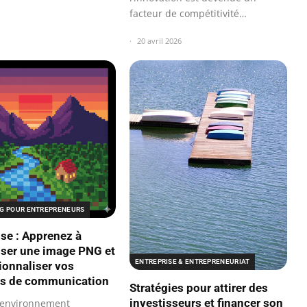
facteur de compétitivité
incontournable…
20 avril 2026
G POUR ENTREPRENEURS
ise : Apprenez à
iser une image PNG et
ENTREPRISE & ENTREPRENEURIAT
ionnaliser vos
ts de communication
Stratégies pour attirer des
investisseurs et financer son
 environnement