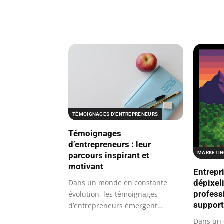
TÉMOIGNAGES D'ENTREPRENEURS
Témoignages
d’entrepreneurs : leur
MARKETIN
parcours inspirant et
motivant
Entrepr
dépixel
Dans un monde en constante
profess
évolution, les témoignages
suppor
d’entrepreneurs émergent
comme des récits…
Dans un