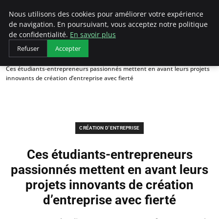
LECFCM
Nous utilisons des cookies pour améliorer votre expérience
de navigation. En poursuivant, vous acceptez notre politique
de confidentialité.
En savoir plus
Refuser
Accepter
Accueil
Création d'entreprise
Ces étudiants-entrepreneurs passionnés mettent en avant leurs projets
innovants de création d’entreprise avec fierté
CRÉATION D'ENTREPRISE
Ces étudiants-entrepreneurs
passionnés mettent en avant leurs
projets innovants de création
d’entreprise avec fierté