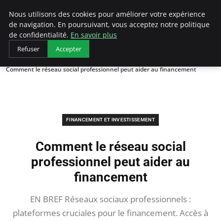
LECFCM
Nous utilisons des cookies pour améliorer votre expérience
de navigation. En poursuivant, vous acceptez notre politique
de confidentialité.
En savoir plus
Refuser
Accepter
Accueil
Financement et investissement
Comment le réseau social professionnel peut aider au financement
FINANCEMENT ET INVESTISSEMENT
Comment le réseau social
professionnel peut aider au
financement
EN BREF Réseaux sociaux professionnels :
plateformes cruciales pour le financement. Accès à