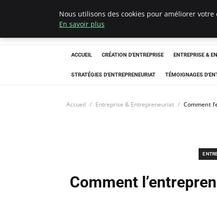
Nous utilisons des cookies pour améliorer votre 
LECFCM
En savoir plus
ACCUEIL
CRÉATION D'ENTREPRISE
ENTREPRISE & E
STRATÉGIES D'ENTREPRENEURIAT
TÉMOIGNAGES D'EN
Accueil
Entreprise & Entrepreneuriat
Comment l’e
ENTR
Comment l’entreprene