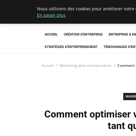
Nous utilisons des cookies pour améliorer votre 
LECFCM
En savoir plus
ACCUEIL
CRÉATION D'ENTREPRISE
ENTREPRISE & E
STRATÉGIES D'ENTREPRENEURIAT
TÉMOIGNAGES D'EN
Accueil
Marketing pour entrepreneurs
Comment op
MARKE
Comment optimiser v
tant q