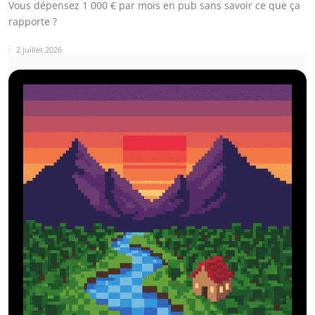
Vous dépensez 1 000 € par mois en pub sans savoir ce que ça
rapporte ?
2 juillet 2026