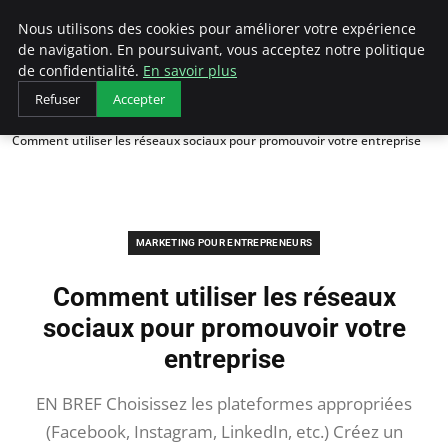
LECFCM
Nous utilisons des cookies pour améliorer votre expérience
de navigation. En poursuivant, vous acceptez notre politique
de confidentialité.
En savoir plus
Refuser
Accepter
Accueil
Marketing pour entrepreneurs
Comment utiliser les réseaux sociaux pour promouvoir votre entreprise
MARKETING POUR ENTREPRENEURS
Comment utiliser les réseaux
sociaux pour promouvoir votre
entreprise
EN BREF Choisissez les plateformes appropriées
(Facebook, Instagram, LinkedIn, etc.) Créez un