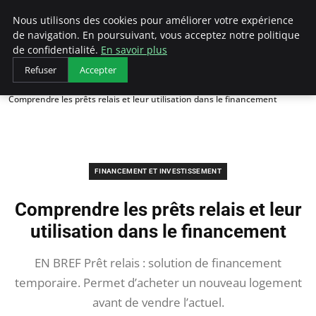
LECFCM
Nous utilisons des cookies pour améliorer votre expérience
de navigation. En poursuivant, vous acceptez notre politique
de confidentialité.
En savoir plus
Refuser
Accepter
Accueil
Financement et investissement
Comprendre les prêts relais et leur utilisation dans le financement
FINANCEMENT ET INVESTISSEMENT
Comprendre les prêts relais et leur
utilisation dans le financement
EN BREF Prêt relais : solution de financement
temporaire. Permet d’acheter un nouveau logement
avant de vendre l’actuel.