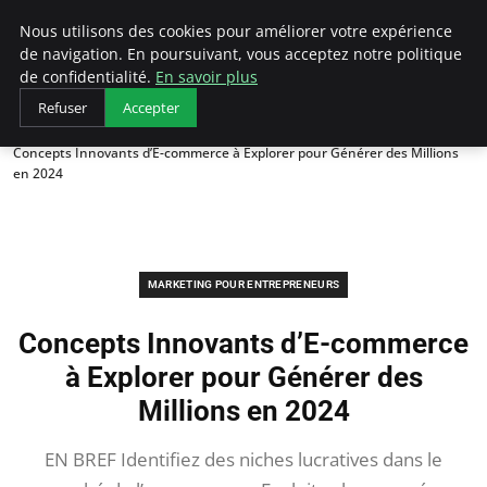
LECFCM
Nous utilisons des cookies pour améliorer votre expérience
de navigation. En poursuivant, vous acceptez notre politique
de confidentialité.
En savoir plus
Refuser
Accepter
Accueil
Marketing pour entrepreneurs
Concepts Innovants d’E-commerce à Explorer pour Générer des Millions
en 2024
MARKETING POUR ENTREPRENEURS
Concepts Innovants d’E-commerce
à Explorer pour Générer des
Millions en 2024
EN BREF Identifiez des niches lucratives dans le