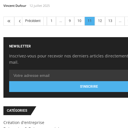
Vincent Dufour
12 juillet 2025
Précédent
1
...
9
10
11
12
13
...
NEWSLETTER
Inscrivez-vous pour recevoir nos derniers articles directement
mail.
S'INSCRIRE
CATÉGORIES
Création d'entreprise