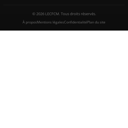
© 2026 LECFCM. Tous droits réservés.
À propos
Mentions légales
Confidentialité
Plan du site