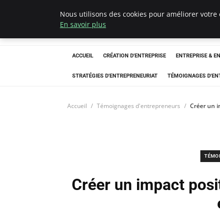
Nous utilisons des cookies pour améliorer votre 
LECFCM
En savoir plus
ACCUEIL
CRÉATION D'ENTREPRISE
ENTREPRISE & E
STRATÉGIES D'ENTREPRENEURIAT
TÉMOIGNAGES D'EN
Accueil
Témoignages d'entrepreneurs
Créer un i
TÉMO
Créer un impact posit