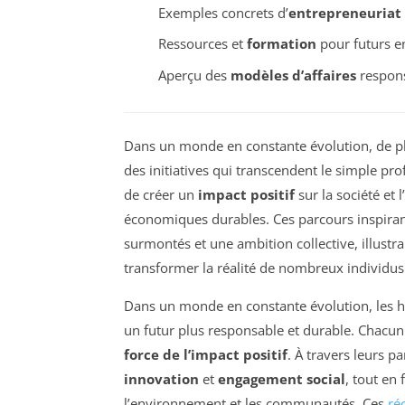
Exemples concrets d’
entrepreneuriat
Ressources et
formation
pour futurs e
Aperçu des
modèles d’affaires
respons
Dans un monde en constante évolution, de pl
des initiatives qui transcendent le simple profi
de créer un
impact positif
sur la société et
économiques durables. Ces parcours inspirant
surmontés et une ambition collective, illustr
transformer la réalité de nombreux individu
Dans un monde en constante évolution, les hi
un futur plus responsable et durable. Chacun
force de l’impact positif
. À travers leurs p
innovation
et
engagement social
, tout en
l’environnement et les communautés. Ces
ré