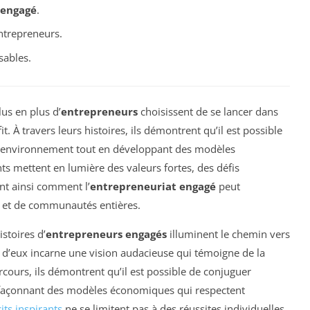
 engagé
.
ntrepreneurs.
ables.
us en plus d’
entrepreneurs
choisissent de se lancer dans
t. À travers leurs histoires, ils démontrent qu’il est possible
 l’environnement tout en développant des modèles
s mettent en lumière des valeurs fortes, des défis
ant ainsi comment l’
entrepreneuriat engagé
peut
s et de communautés entières.
stoires d’
entrepreneurs engagés
illuminent le chemin vers
 d’eux incarne une vision audacieuse qui témoigne de la
arcours, ils démontrent qu’il est possible de conjuguer
 façonnant des modèles économiques qui respectent
cits inspirants
ne se limitent pas à des réussites individuelles,