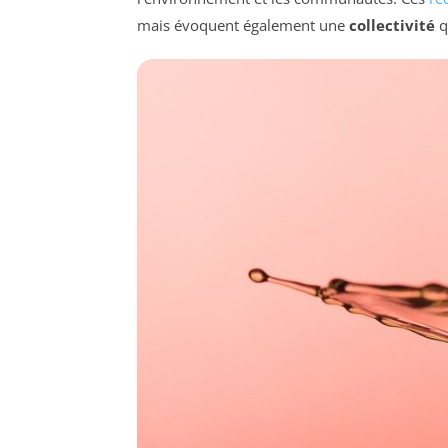
mais évoquent également une
collectivité
q