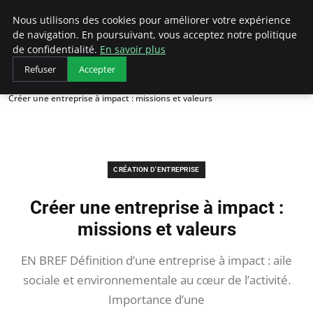
LECFCM
Nous utilisons des cookies pour améliorer votre expérience
de navigation. En poursuivant, vous acceptez notre politique
de confidentialité.
En savoir plus
Refuser
Accepter
Accueil
Création d'entreprise
Créer une entreprise à impact : missions et valeurs
CRÉATION D'ENTREPRISE
Créer une entreprise à impact :
missions et valeurs
EN BREF Définition d’une entreprise à impact : aile
sociale et environnementale au cœur de l’activité.
Importance d’une