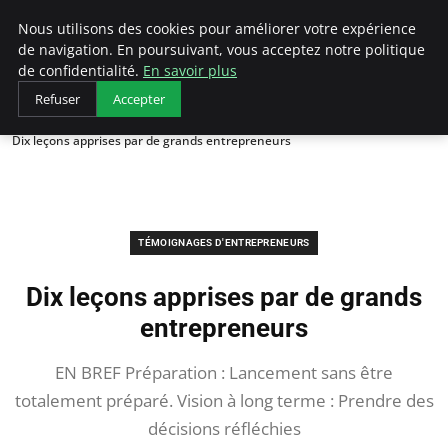
LECFCM
Nous utilisons des cookies pour améliorer votre expérience
de navigation. En poursuivant, vous acceptez notre politique
de confidentialité.
En savoir plus
Refuser
Accepter
Accueil
Témoignages d'entrepreneurs
Dix leçons apprises par de grands entrepreneurs
TÉMOIGNAGES D'ENTREPRENEURS
Dix leçons apprises par de grands
entrepreneurs
EN BREF Préparation : Lancement sans être
totalement préparé. Vision à long terme : Prendre des
décisions réfléchies