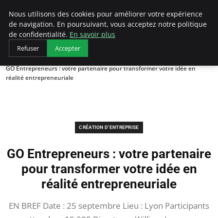
LECFCM
Nous utilisons des cookies pour améliorer votre expérience
de navigation. En poursuivant, vous acceptez notre politique
de confidentialité.
En savoir plus
Refuser
Accepter
Accueil
Création d'entreprise
GO Entrepreneurs : votre partenaire pour transformer votre idée en
réalité entrepreneuriale
CRÉATION D'ENTREPRISE
GO Entrepreneurs : votre partenaire
pour transformer votre idée en
réalité entrepreneuriale
EN BREF Date : 25 septembre Lieu : Lyon Participants