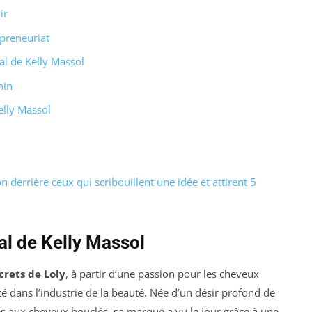
ir
epreneuriat
al de Kelly Massol
nin
elly Massol
n derrière ceux qui scribouillent une idée et attirent 5
al de Kelly Massol
crets de Loly
, à partir d’une passion pour les cheveux
 dans l’industrie de la beauté. Née d’un désir profond de
 aux cheveux bouclés, sa marque a vu le jour grâce à une