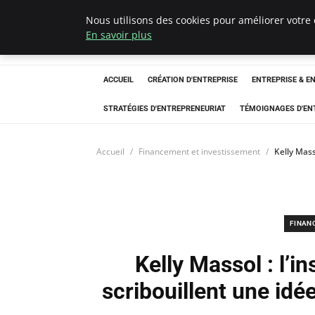
Nous utilisons des cookies pour améliorer votre 
LECFCM
En savoir plus
ACCUEIL
CRÉATION D'ENTREPRISE
ENTREPRISE & E
STRATÉGIES D'ENTREPRENEURIAT
TÉMOIGNAGES D'EN
Accueil
Financement et investissement
Kelly Mass
FINAN
Kelly Massol : l’i
scribouillent une idée