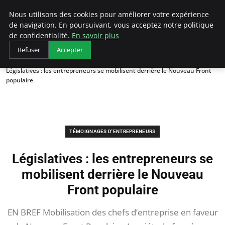
LECFCM
Nous utilisons des cookies pour améliorer votre expérience
de navigation. En poursuivant, vous acceptez notre politique
de confidentialité.
En savoir plus
Refuser
Accepter
Accueil
Témoignages d'entrepreneurs
Législatives : les entrepreneurs se mobilisent derrière le Nouveau Front
populaire
TÉMOIGNAGES D'ENTREPRENEURS
Législatives : les entrepreneurs se
mobilisent derrière le Nouveau
Front populaire
EN BREF Mobilisation des chefs d’entreprise en faveur