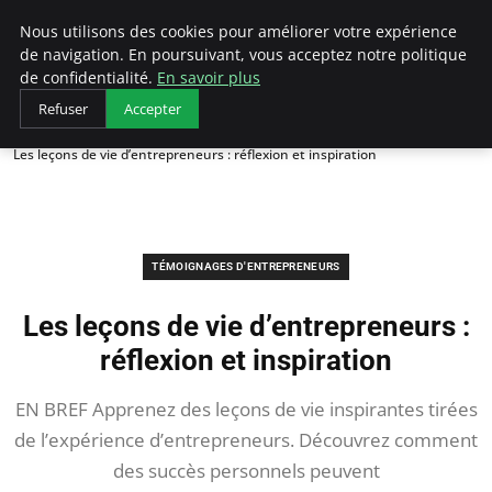
LECFCM
Nous utilisons des cookies pour améliorer votre expérience
de navigation. En poursuivant, vous acceptez notre politique
de confidentialité.
En savoir plus
Refuser
Accepter
Accueil
Témoignages d'entrepreneurs
Les leçons de vie d’entrepreneurs : réflexion et inspiration
TÉMOIGNAGES D'ENTREPRENEURS
Les leçons de vie d’entrepreneurs :
réflexion et inspiration
EN BREF Apprenez des leçons de vie inspirantes tirées
de l’expérience d’entrepreneurs. Découvrez comment
des succès personnels peuvent