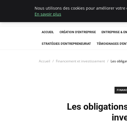
Nous utilisons des cookies pour améliorer votre 
LECFCM
En savoir plus
ACCUEIL
CRÉATION D'ENTREPRISE
ENTREPRISE & E
STRATÉGIES D'ENTREPRENEURIAT
TÉMOIGNAGES D'EN
Accueil
Financement et investissement
Les oblig
FINAN
Les obligation
inv