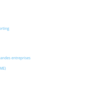
orting
randes entreprises
PME)