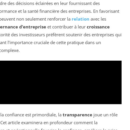
re des décisions éclairées en leur fournissant des
formance et la santé financière des entreprises. En favorisant
 peuvent non seulement renforcer la
relation
avec les
ernance d’entreprise
et contribuer à leur
croissance
jorité des investisseurs préfèrent soutenir des entreprises qui
nt l’importance cruciale de cette pratique dans un
complexe.
a confiance est primordiale, la
transparence
joue un rôle
rs. Cet article examinera en profondeur comment la