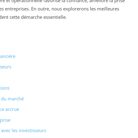
 et opérationnelle favorise la confiance, améliore la prise
des entreprises. En outre, nous explorerons les meilleures
dent cette démarche essentielle.
nancière
sseurs
tions
té du marché
ce accrue
prise
 avec les investisseurs