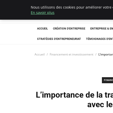
Nous utilisons des cookies pour améliorer votre 
LECFCM
En savoir plus
ACCUEIL
CRÉATION D'ENTREPRISE
ENTREPRISE & E
STRATÉGIES D'ENTREPRENEURIAT
TÉMOIGNAGES D'EN
Accueil
Financement et investissement
L’importan
FINAN
L’importance de la tr
avec le