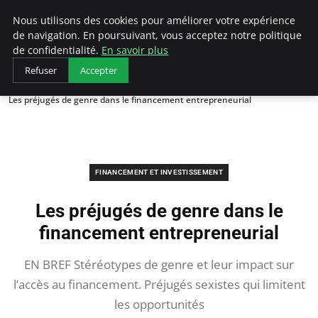
LECFCM
Nous utilisons des cookies pour améliorer votre expérience
de navigation. En poursuivant, vous acceptez notre politique
de confidentialité.
En savoir plus
Refuser
Accepter
Accueil
Financement et investissement
Les préjugés de genre dans le financement entrepreneurial
FINANCEMENT ET INVESTISSEMENT
Les préjugés de genre dans le
financement entrepreneurial
EN BREF Stéréotypes de genre et leur impact sur
l’accès au financement. Préjugés sexistes qui limitent
les opportunités