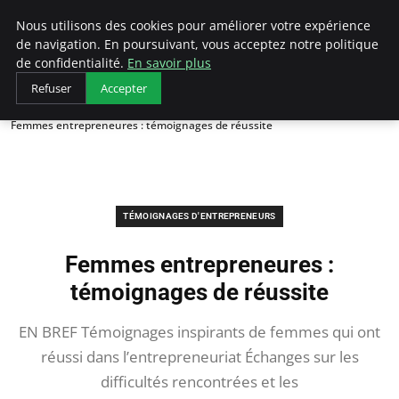
LECFCM
Nous utilisons des cookies pour améliorer votre expérience
de navigation. En poursuivant, vous acceptez notre politique
de confidentialité.
En savoir plus
Refuser
Accepter
Accueil
Témoignages d'entrepreneurs
Femmes entrepreneures : témoignages de réussite
TÉMOIGNAGES D'ENTREPRENEURS
Femmes entrepreneures :
témoignages de réussite
EN BREF Témoignages inspirants de femmes qui ont
réussi dans l’entrepreneuriat Échanges sur les
difficultés rencontrées et les