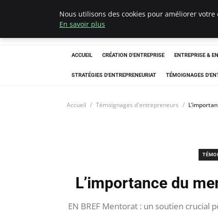
Nous utilisons des cookies pour améliorer votre 
LECFCM
En savoir plus
ACCUEIL
CRÉATION D'ENTREPRISE
ENTREPRISE & E
STRATÉGIES D'ENTREPRENEURIAT
TÉMOIGNAGES D'EN
Accueil
Témoignages d'entrepreneurs
L’importan
TÉMO
L’importance du men
EN BREF Mentorat : un soutien crucial p