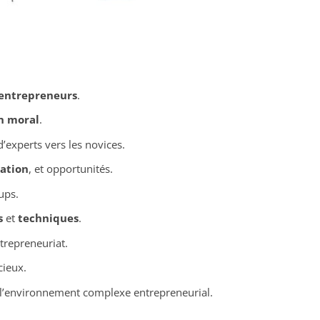
entrepreneurs
.
n moral
.
’experts vers les novices.
ation
, et opportunités.
ups.
s
et
techniques
.
trepreneuriat.
cieux.
 l’environnement complexe entrepreneurial.