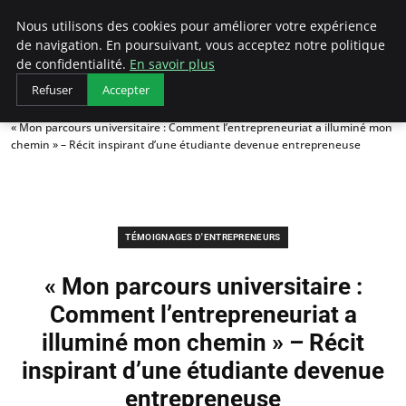
LECFCM
Nous utilisons des cookies pour améliorer votre expérience
de navigation. En poursuivant, vous acceptez notre politique
de confidentialité.
En savoir plus
Refuser
Accepter
Accueil
Témoignages d'entrepreneurs
« Mon parcours universitaire : Comment l’entrepreneuriat a illuminé mon
chemin » – Récit inspirant d’une étudiante devenue entrepreneuse
TÉMOIGNAGES D'ENTREPRENEURS
« Mon parcours universitaire :
Comment l’entrepreneuriat a
illuminé mon chemin » – Récit
inspirant d’une étudiante devenue
entrepreneuse