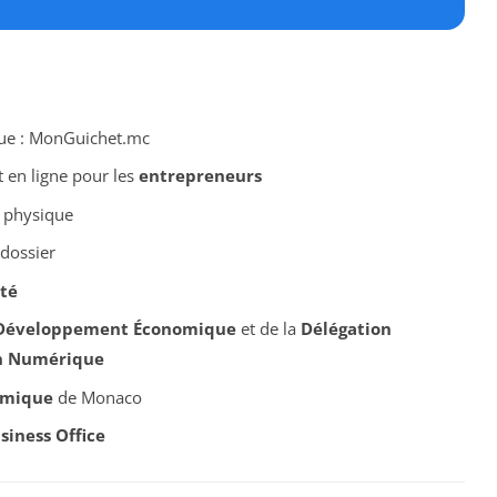
ue : MonGuichet.mc
 en ligne pour les
entrepreneurs
t physique
 dossier
ité
 Développement Économique
et de la
Délégation
on Numérique
omique
de Monaco
iness Office