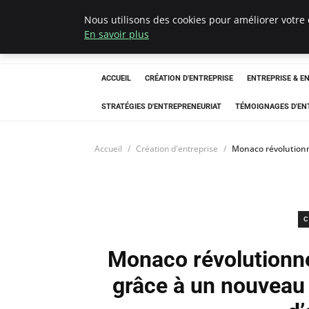
Nous utilisons des cookies pour améliorer votre 
LECFCM
En savoir plus
ACCUEIL
CRÉATION D'ENTREPRISE
ENTREPRISE & E
STRATÉGIES D'ENTREPRENEURIAT
TÉMOIGNAGES D'EN
Accueil
Création d'entreprise
Monaco révolutionne
C
Monaco révolutionne 
grâce à un nouveau 