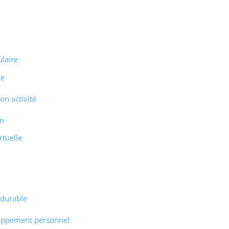
laire
te
on activité
on
rtuelle
 durable
loppement personnel