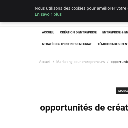
Nous utilisons des cookies pour améliorer votre 
LECFCM
En savoir plus
ACCUEIL
CRÉATION D'ENTREPRISE
ENTREPRISE & E
STRATÉGIES D'ENTREPRENEURIAT
TÉMOIGNAGES D'EN
Accueil
Marketing pour entrepreneurs
opportunit
MARKE
opportunités de créat