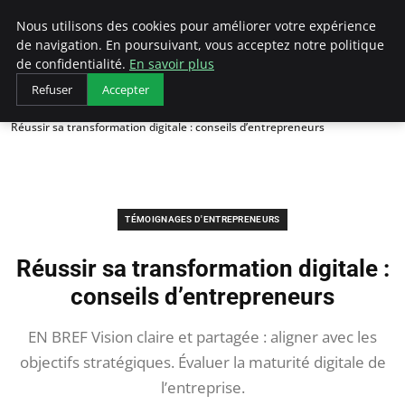
LECFCM
Nous utilisons des cookies pour améliorer votre expérience
de navigation. En poursuivant, vous acceptez notre politique
de confidentialité.
En savoir plus
Refuser
Accepter
Accueil
Témoignages d'entrepreneurs
Réussir sa transformation digitale : conseils d’entrepreneurs
TÉMOIGNAGES D'ENTREPRENEURS
Réussir sa transformation digitale :
conseils d’entrepreneurs
EN BREF Vision claire et partagée : aligner avec les
objectifs stratégiques. Évaluer la maturité digitale de
l’entreprise.