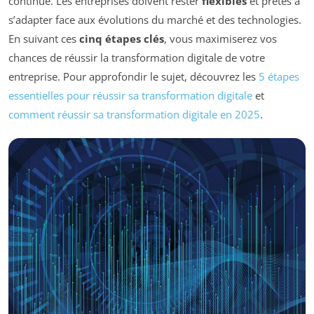
continue. Les entreprises doivent rester
flexibles
et prêtes à
s’adapter face aux évolutions du marché et des technologies.
En suivant ces
cinq étapes clés
, vous maximiserez vos
chances de réussir la transformation digitale de votre
entreprise. Pour approfondir le sujet, découvrez les
5 étapes
essentielles pour réussir sa transformation digitale
et
comment réussir sa transformation digitale en 2025
.