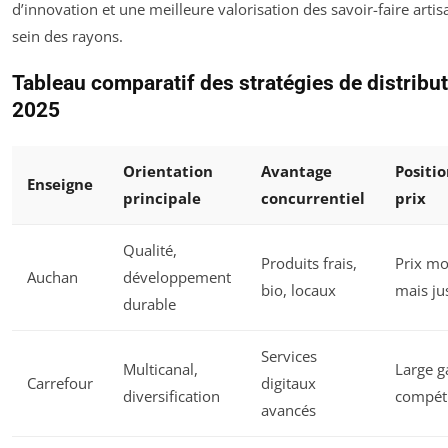
d’innovation et une meilleure valorisation des savoir-faire arti
sein des rayons.
Tableau comparatif des stratégies de distribu
2025
Orientation
Avantage
Positi
Enseigne
principale
concurrentiel
prix
Qualité,
Produits frais,
Prix m
Auchan
développement
bio, locaux
mais jus
durable
Services
Multicanal,
Large 
Carrefour
digitaux
diversification
compéti
avancés