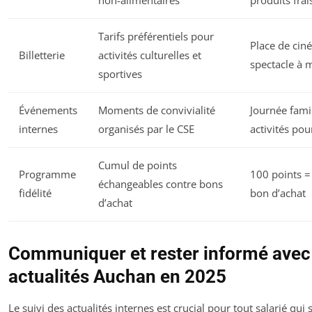
non-alimentaires
produits frai
Tarifs préférentiels pour
Place de cin
Billetterie
activités culturelles et
spectacle à m
sportives
Événements
Moments de convivialité
Journée fami
internes
organisés par le CSE
activités pou
Cumul de points
Programme
100 points =
échangeables contre bons
fidélité
bon d’achat
d’achat
Communiquer et rester informé avec
actualités Auchan en 2025
Le suivi des actualités internes est crucial pour tout salarié qui