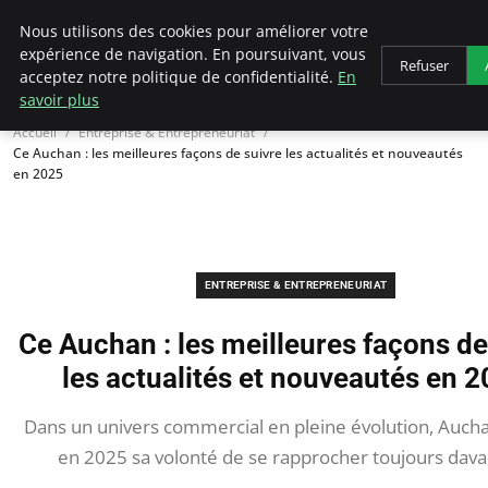
LECFCM
Nous utilisons des cookies pour améliorer votre
expérience de navigation. En poursuivant, vous
Refuser
acceptez notre politique de confidentialité.
En
savoir plus
Accueil
Entreprise & Entrepreneuriat
Ce Auchan : les meilleures façons de suivre les actualités et nouveautés
en 2025
ENTREPRISE & ENTREPRENEURIAT
Ce Auchan : les meilleures façons de
les actualités et nouveautés en 
Dans un univers commercial en pleine évolution, Auch
en 2025 sa volonté de se rapprocher toujours dav