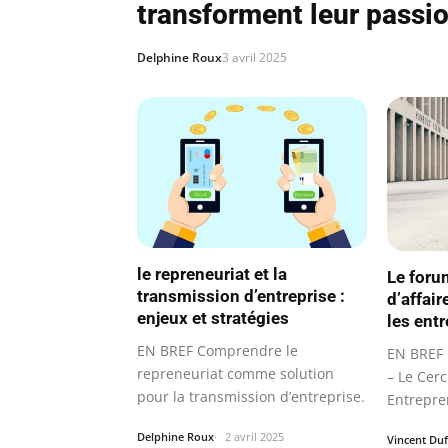
transforment leur passio
Delphine Roux
3 avril 2025
le repreneuriat et la
Le foru
transmission d’entreprise :
d’affai
enjeux et stratégies
les ent
EN BREF Comprendre le
EN BREF 
repreneuriat comme solution
– Le Cer
pour la transmission d’entreprise.
Entrepren
Femmes
Delphine Roux
2 avril 2025
Vincent Du