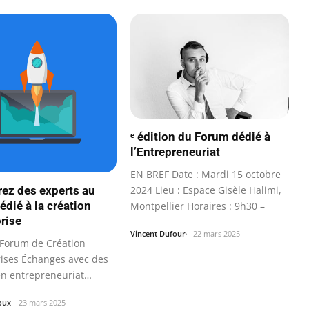
ᵉ édition du Forum dédié à
l’Entrepreneuriat
EN BREF Date : Mardi 15 octobre
ez des experts au
2024 Lieu : Espace Gisèle Halimi,
édié à la création
Montpellier Horaires : 9h30 –
prise
Vincent Dufour
22 mars 2025
Forum de Création
rises Échanges avec des
en entrepreneuriat
…
oux
23 mars 2025