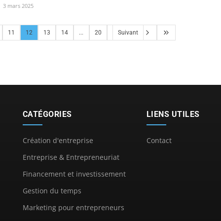
3 mars 2025
11
12
13
14
...
20
Suivant
CATÉGORIES
LIENS UTILES
Création d'entreprise
Contact
Entreprise & Entrepreneuriat
Financement et investissement
Gestion du temps
Marketing pour entrepreneurs