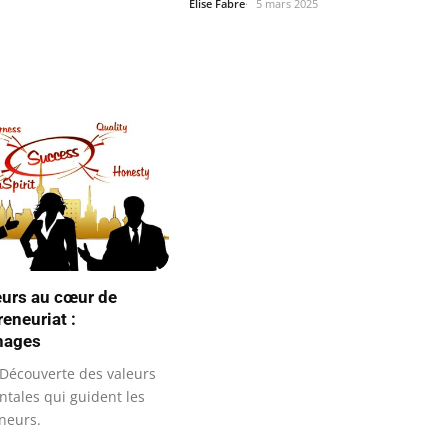
Élise Fabre
5 mars 2025
eurs au cœur de
reneuriat :
nages
Découverte des valeurs
tales qui guident les
neurs.