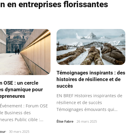
n en entreprises florissantes
Témoignages inspirants : des
histoires de résilience et de
m OSE : un cercle
succès
res dynamique pour
EN BREF Histoires inspirantes de
repreneures
résilience et de succès
Événement : Forum OSE
Témoignages émouvants qui
cle Business des
motivent…
eures Public cible :
Élise Fabre
26 mars 2025
…
four
30 mars 2025