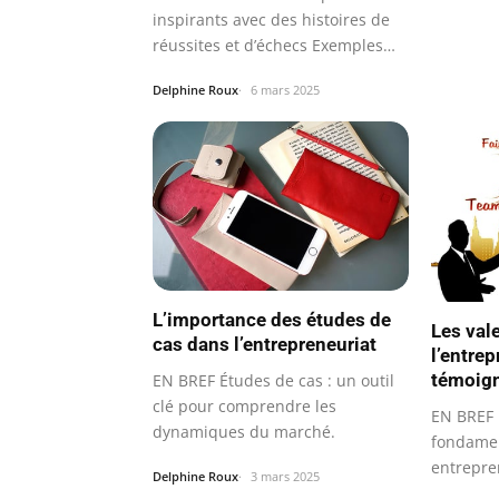
inspirants avec des histoires de
réussites et d’échecs Exemples
de…
Delphine Roux
6 mars 2025
L’importance des études de
Les val
cas dans l’entrepreneuriat
l’entrep
témoig
EN BREF Études de cas : un outil
clé pour comprendre les
EN BREF 
dynamiques du marché.
fondamen
entrepre
Delphine Roux
3 mars 2025