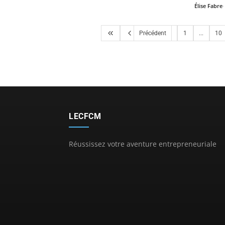
Élise Fabre
Précédent
1
...
10
LECFCM
Réussissez votre aventure entrepreneuriale