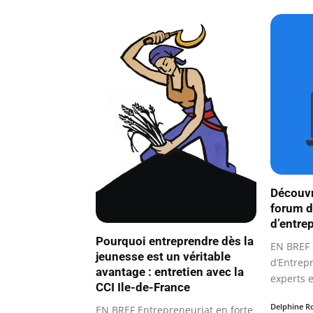
Découvr
forum d
d’entre
Pourquoi entreprendre dès la
EN BREF 
jeunesse est un véritable
d’Entrep
avantage : entretien avec la
experts 
CCI Ile-de-France
Conseils
Delphine R
EN BREF Entrepreneuriat en forte