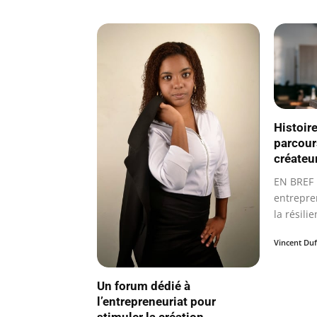
Histoire
parcour
créateu
EN BREF 
entrepre
la résilie
Vincent Du
Un forum dédié à
l’entrepreneuriat pour