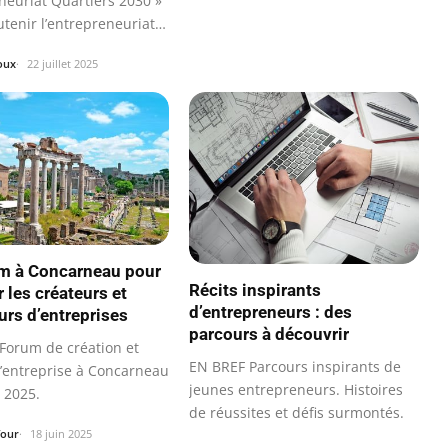
neuriat Quartiers 2030 »
utenir l’entrepreneuriat
…
oux
22 juillet 2025
m à Concarneau pour
Récits inspirants
 les créateurs et
d’entrepreneurs : des
urs d’entreprises
parcours à découvrir
Forum de création et
EN BREF Parcours inspirants de
d’entreprise à Concarneau
jeunes entrepreneurs. Histoires
 2025.
de réussites et défis surmontés.
four
18 juin 2025