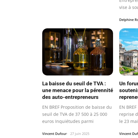
Entrepre
vise à so
dans les
Delphine R
Un foru
La baisse du seuil de TVA :
soutenir
une menace pour la pérennité
reprene
des auto-entrepreneurs
EN BREF 
EN BREF Proposition de baisse du
reprise 
seuil de TVA de 37 500 à 25 000
le 23 mai
euros Inquiétudes parmi
Vincent Du
Vincent Dufour
27 juin 2025