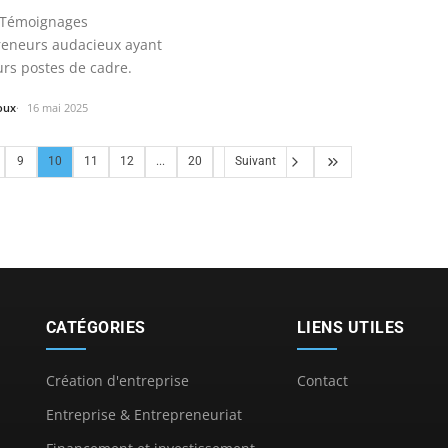
 Témoignages
reneurs audacieux ayant
urs postes de cadre.
oux
16 mai 2025
9
10
11
12
...
20
Suivant
CATÉGORIES
LIENS UTILES
Création d'entreprise
Contact
Entreprise & Entrepreneuriat