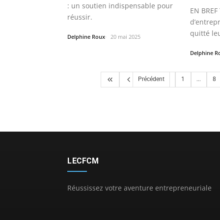
: un soutien indispensable pour
EN BREF
réussir.
d’entrep
quitté le
Delphine Roux
20 mai 2025
Delphine R
Précédent
1
...
8
LECFCM
Réussissez votre aventure entrepreneuriale