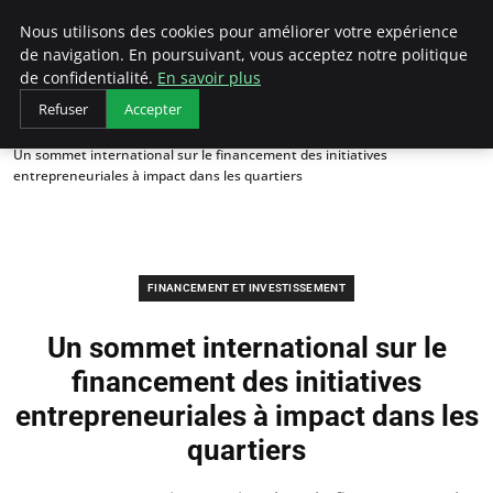
LECFCM
Nous utilisons des cookies pour améliorer votre expérience
de navigation. En poursuivant, vous acceptez notre politique
de confidentialité.
En savoir plus
Refuser
Accepter
Accueil
Financement et investissement
Un sommet international sur le financement des initiatives
entrepreneuriales à impact dans les quartiers
FINANCEMENT ET INVESTISSEMENT
Un sommet international sur le
financement des initiatives
entrepreneuriales à impact dans les
quartiers