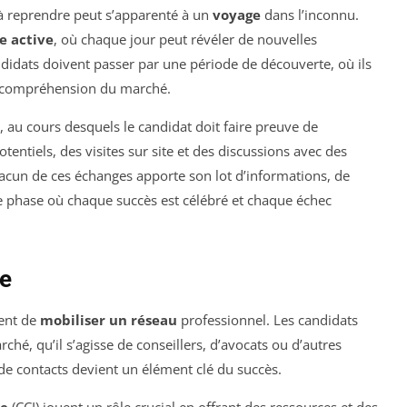
 à reprendre peut s’apparenté à un
voyage
dans l’inconnu.
e active
, où chaque jour peut révéler de nouvelles
ndidats doivent passer par une période de découverte, où ils
eur compréhension du marché.
au cours desquels le candidat doit faire preuve de
tentiels, des visites sur site et des discussions avec des
acun de ces échanges apporte son lot d’informations, de
e phase où chaque succès est célébré et chaque échec
de
vent de
mobiliser un réseau
professionnel. Les candidats
ché, qu’il s’agisse de conseillers, d’avocats ou d’autres
 de contacts devient un élément clé du succès.
ie
(CCI) jouent un rôle crucial en offrant des ressources et des