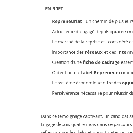
EN BREF
Repreneuriat
: un chemin de plusieur
Actuellement engagé depuis
quatre mo
Le marché de la reprise est considéré
Importance des
réseaux
et des
interm
Création d’une
fiche de cadrage
essent
Obtention du
Label Repreneur
comme v
Le système économique offre des
oppo
Persévérance nécessaire pour réussir d
Dans ce témoignage captivant, un candidat se
Engagé depuis quatre mois dans ce parcours
réflexions sur les défis et opportunités qui 