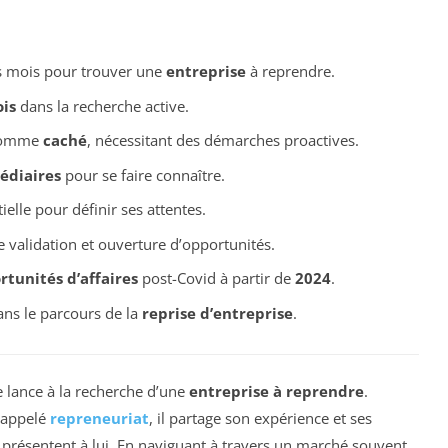
s mois pour trouver une
entreprise
à reprendre.
is
dans la recherche active.
 comme
caché
, nécessitant des démarches proactives.
édiaires
pour se faire connaître.
ielle pour définir ses attentes.
alidation et ouverture d’opportunités.
rtunités d’affaires
post-Covid à partir de
2024
.
ans le parcours de la
reprise d’entreprise
.
 lance à la recherche d’une
entreprise à reprendre
.
 appelé
repreneuriat
, il partage son expérience et ses
se présentent à lui. En naviguant à travers un marché souvent