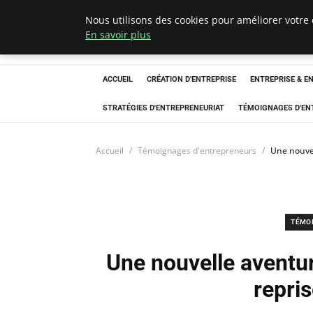
Nous utilisons des cookies pour améliorer votre 
LECFCM
En savoir plus
ACCUEIL
CRÉATION D'ENTREPRISE
ENTREPRISE & E
STRATÉGIES D'ENTREPRENEURIAT
TÉMOIGNAGES D'EN
Accueil
Témoignages d'entrepreneurs
Une nouvell
TÉMO
Une nouvelle aventure
repris