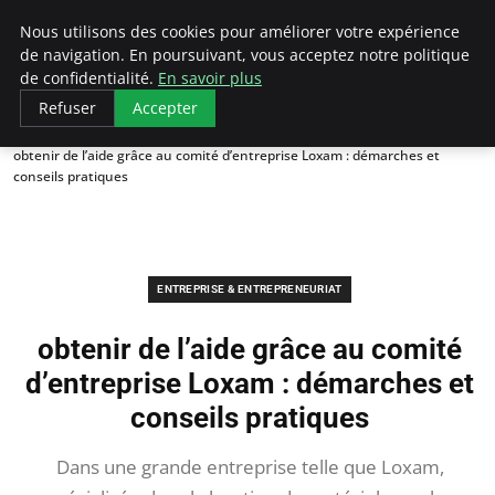
LECFCM
Nous utilisons des cookies pour améliorer votre expérience
de navigation. En poursuivant, vous acceptez notre politique
de confidentialité.
En savoir plus
Refuser
Accepter
Accueil
Entreprise & Entrepreneuriat
obtenir de l’aide grâce au comité d’entreprise Loxam : démarches et
conseils pratiques
ENTREPRISE & ENTREPRENEURIAT
obtenir de l’aide grâce au comité
d’entreprise Loxam : démarches et
conseils pratiques
Dans une grande entreprise telle que Loxam,