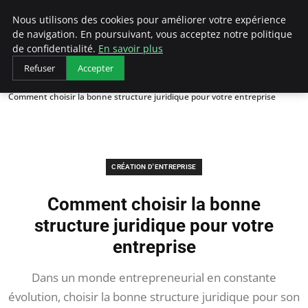
LECFCM
Nous utilisons des cookies pour améliorer votre expérience
de navigation. En poursuivant, vous acceptez notre politique
de confidentialité.
En savoir plus
Refuser
Accepter
Accueil
Création d'entreprise
Comment choisir la bonne structure juridique pour votre entreprise
CRÉATION D'ENTREPRISE
Comment choisir la bonne
structure juridique pour votre
entreprise
Dans un monde entrepreneurial en constante
évolution, choisir la bonne structure juridique pour son