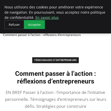
LECFCM
Nous utilisons des cookies pour améliorer votre expérience
de navigation. En poursuivant, vous acceptez notre politique
de confidentialité.
En savoir plus
Refuser
Accepter
Accueil
Témoignages d'entrepreneurs
Comment passer à l’action : réflexions d’entrepreneurs
TÉMOIGNAGES D'ENTREPRENEURS
Comment passer à l’action :
réflexions d’entrepreneurs
EN BREF Passer à l’action : l’importance de l’initiative
personnelle. Témoignages d’entrepreneurs sur leurs
défis. Stratégies pour construire