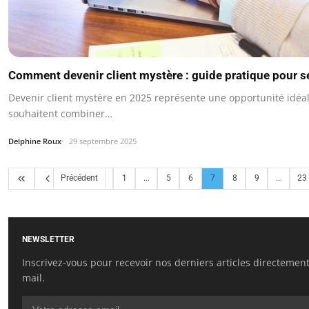
Comment devenir client mystère : guide pratique pour s
Devenir client mystère en 2025 représente une opportunité idéa
souhaitent combiner…
Delphine Roux
29 septembre 2025
Précédent
1
...
5
6
7
8
9
...
23
NEWSLETTER
Inscrivez-vous pour recevoir nos derniers articles directement
mail.