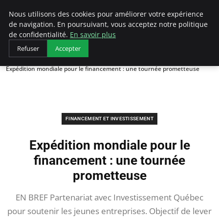
LECFCM
Nous utilisons des cookies pour améliorer votre expérience
de navigation. En poursuivant, vous acceptez notre politique
de confidentialité.
En savoir plus
Refuser
Accepter
Accueil
Financement et investissement
Expédition mondiale pour le financement : une tournée prometteuse
FINANCEMENT ET INVESTISSEMENT
Expédition mondiale pour le
financement : une tournée
prometteuse
EN BREF Partenariat avec Investissement Québec
pour soutenir les jeunes entreprises. Objectif de lever