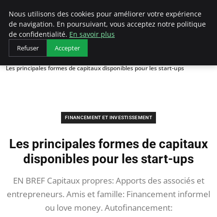
LECFCM
Nous utilisons des cookies pour améliorer votre expérience
de navigation. En poursuivant, vous acceptez notre politique
de confidentialité.
En savoir plus
Refuser
Accepter
Accueil
Financement et investissement
Les principales formes de capitaux disponibles pour les start-ups
FINANCEMENT ET INVESTISSEMENT
Les principales formes de capitaux
disponibles pour les start-ups
EN BREF Capitaux propres: Apports des associés et
entrepreneurs. Amis et famille: Financement informel
ou love money. Autofinancement: