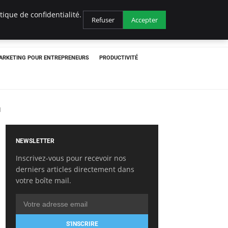
ique de confidentialité.
Refuser
Accepter
ARKETING POUR ENTREPRENEURS
PRODUCTIVITÉ
1
NEWSLETTER
Inscrivez-vous pour recevoir nos
derniers articles directement dans
votre boîte mail.
S'INSCRIRE