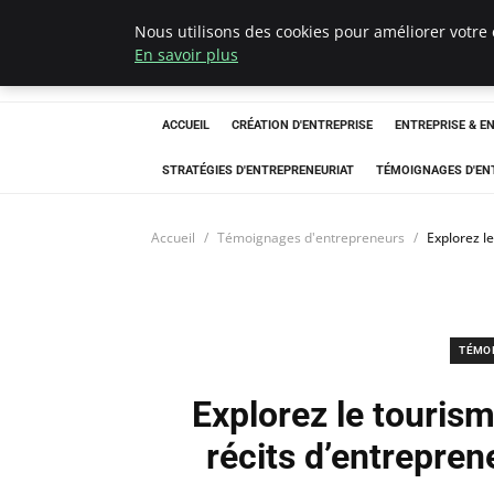
Nous utilisons des cookies pour améliorer votre 
LECFCM
En savoir plus
ACCUEIL
CRÉATION D'ENTREPRISE
ENTREPRISE & E
STRATÉGIES D'ENTREPRENEURIAT
TÉMOIGNAGES D'EN
Accueil
Témoignages d'entrepreneurs
Explorez le
TÉMO
Explorez le tourisme
récits d’entreprene