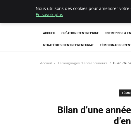
Nous utilisons des cookies pour améliorer votre 
LECFCM
En savoir plus
ACCUEIL
CRÉATION D'ENTREPRISE
ENTREPRISE & E
STRATÉGIES D'ENTREPRENEURIAT
TÉMOIGNAGES D'EN
Accueil
Témoignages d'entrepreneurs
Bilan d’un
TÉMO
Bilan d’une année 
d’e