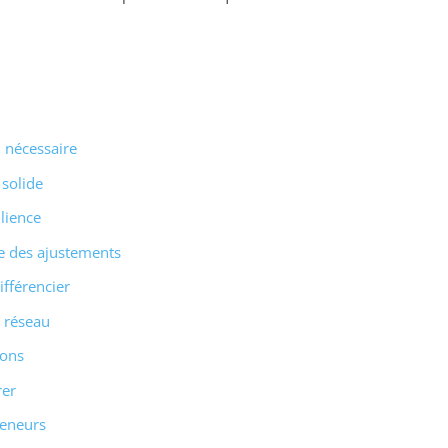
n nécessaire
 solide
ilience
re des ajustements
ifférencier
u réseau
ions
rer
reneurs