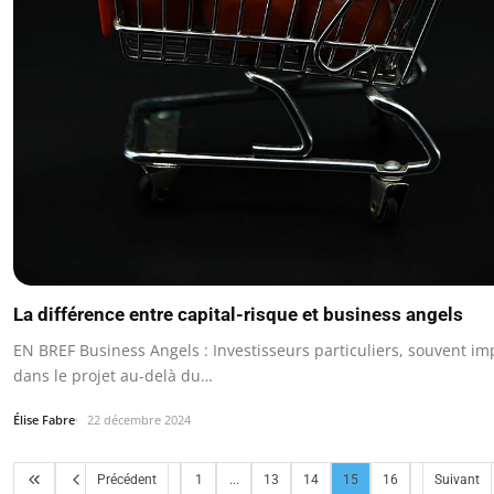
La différence entre capital-risque et business angels
EN BREF Business Angels : Investisseurs particuliers, souvent im
dans le projet au-delà du…
Élise Fabre
22 décembre 2024
Précédent
1
...
13
14
15
16
Suivant