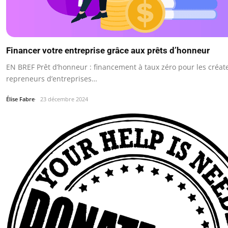
Financer votre entreprise grâce aux prêts d’honneur
EN BREF Prêt d’honneur : financement à taux zéro pour les créat
repreneurs d’entreprises…
Élise Fabre
23 décembre 2024