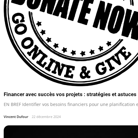
Financer avec succès vos projets : stratégies et astuces
EN BREF Identifier vos besoins financiers pour une planification e
Vincent Dufour
22 décembre 2024