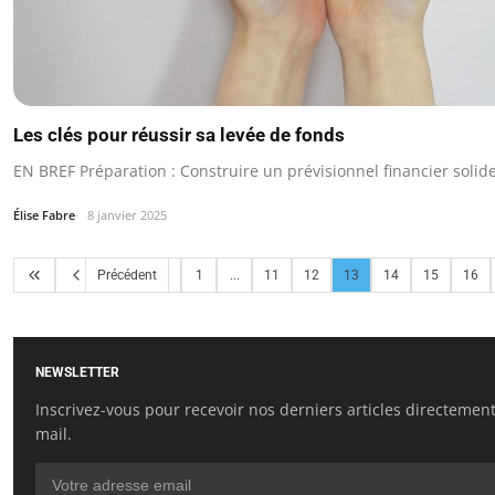
Les clés pour réussir sa levée de fonds
EN BREF Préparation : Construire un prévisionnel financier solide
Élise Fabre
8 janvier 2025
Précédent
1
...
11
12
13
14
15
16
NEWSLETTER
Inscrivez-vous pour recevoir nos derniers articles directement
mail.